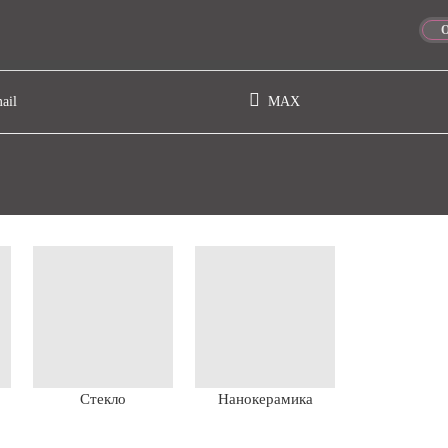
ail
МАХ
Стекло
Нанокерамика