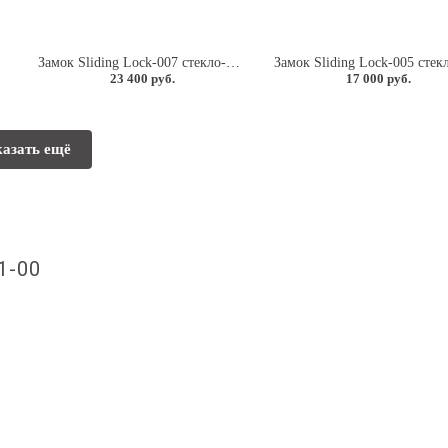
Замок Sliding Lock-007 стекло-стекло с ответной частью на стекло для раздвижной двери.
23 400 руб.
17 000 руб.
азать ещё
1-00