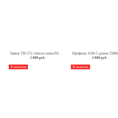
x PIVOT.
Замок TH-572 стекло-стена/SSS с ответной частью в на стену для раздвижной двери.
2 800 руб.
2 800 руб.
В наличии
В наличии