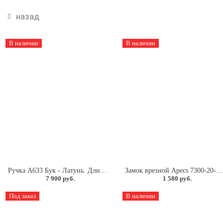
назад
В наличии
В наличии
Ручка А633 Бук - Латунь. Длина 450мм. Межосевое расстояние 275мм.
Замок врезной Apecs 7300-20-R-NIS
7 900 руб.
1 580 руб.
Под заказ
В наличии