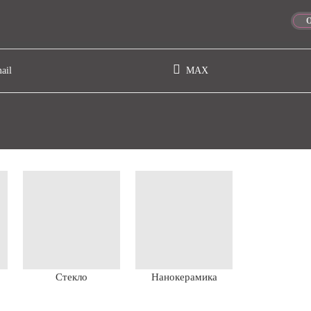
ail
МАХ
Стекло
Нанокерамика