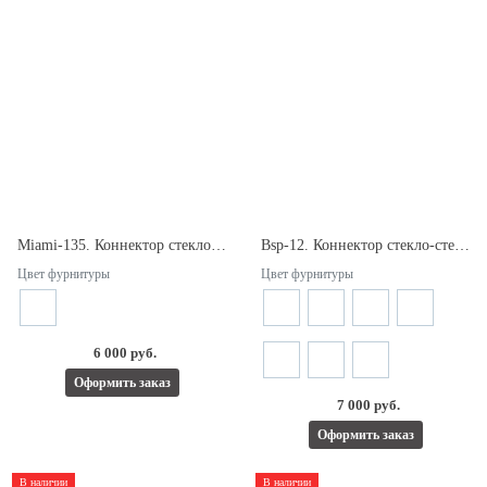
Miami-135. Коннектор стекло-стекло 135°. Для стекла 8/12мм.
Bsp-12. Коннектор стекло-стекло 90° с декоративными крышками. Для стекла 8/12мм.
Цвет фурнитуры
Цвет фурнитуры
6 000 руб.
Оформить заказ
7 000 руб.
Оформить заказ
В наличии
В наличии