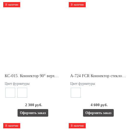
В наличии
В наличии
КC-015. Коннектор 90° верхний угловой.
A-724 FCR Коннектор стекло-стекло 180°. Для стекла 8/10мм.
Цвет фурнитуры
Цвет фурнитуры
2 300 руб.
4 600 руб.
Оформить заказ
Оформить заказ
В наличии
В наличии