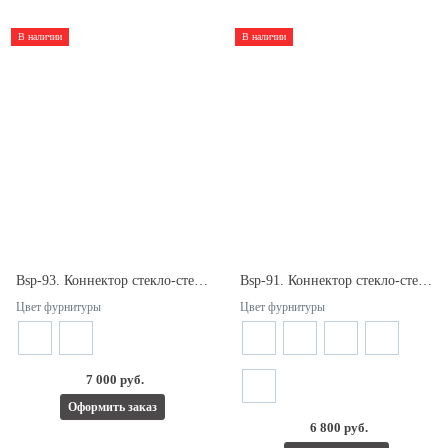
В наличии
В наличии
Bsp-93. Коннектор стекло-стекло 180° с декоративными крышками. Для стекла 8/12мм.
Bsp-91. Коннектор стекло-стекло 90° с декоративными крышками. Для стекла 8/12мм.
Цвет фурнитуры
Цвет фурнитуры
7 000 руб.
Оформить заказ
6 800 руб.