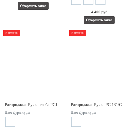
Оформить заказ
4 400 руб.
Оформить заказ
В наличии
В наличии
Распродажа. Ручка-скоба PC112-381/Black 19х181х381мм. Межосевое расстояние 381/181мм.
Распродажа. Ручка РС 131/CP 10x20x180мм с кнобом. Длина 200мм. Межосевое расстояние 180мм.
Цвет фурнитуры
Цвет фурнитуры