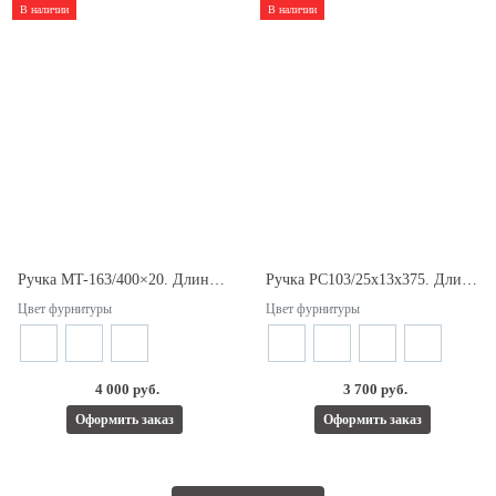
В наличии
В наличии
Ручка MT-163/400×20. Длина 420мм. Межосевое расстояние 400мм.
Ручка РС103/25х13х375. Длина 400мм. Межосевое расстояние 375мм.
Цвет фурнитуры
Цвет фурнитуры
4 000 руб.
3 700 руб.
Оформить заказ
Оформить заказ