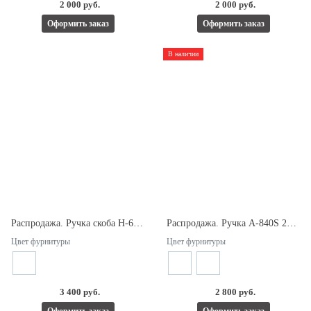
2 000 руб.
2 000 руб.
Оформить заказ
Оформить заказ
В наличии
Распродажа. Ручка скоба H-672-470 PSS 19*19 L=470/одност с кнобом,м/ось 451
Распродажа. Ручка A-840S 203×20. Длина 223мм, межосевое расстояние 203мм.
Цвет фурнитуры
Цвет фурнитуры
3 400 руб.
2 800 руб.
Оформить заказ
Оформить заказ