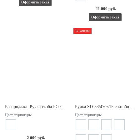
Оформить заказ
11 000 руб.
Оформить заказ
В наличии
Распродажа. Ручка скоба PC099 РSS 25*13*175 без кноба. Квадратная.
Ручка SD-33/470×15 с кнобом. Длина 470мм. Межосевое расстояние 455мм.
Цвет фурнитуры
Цвет фурнитуры
2 000 руб.