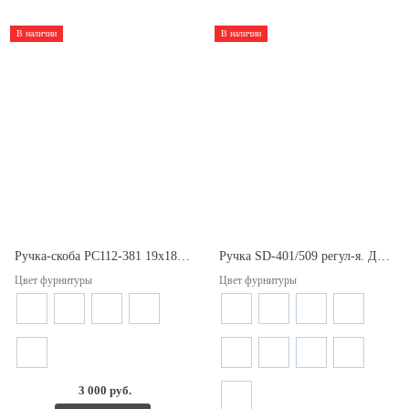
В наличии
В наличии
Ручка-скоба PC112-381 19х181х381мм. Межосевое расстояние 381/181мм.
Ручка SD-401/509 регул-я. Длина 509мм. Межосевое расстояние 487мм.
Цвет фурнитуры
Цвет фурнитуры
3 000 руб.