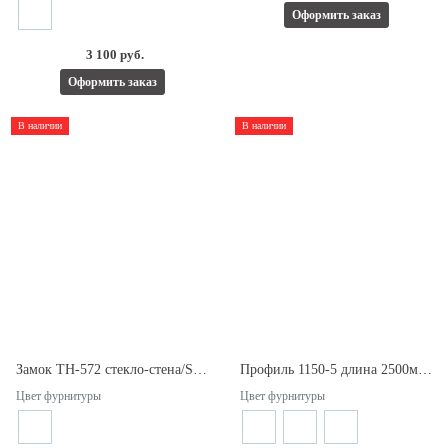
Оформить заказ
3 100 руб.
Оформить заказ
В наличии
В наличии
Замок TH-572 стекло-стена/SSS с ответной частью в на стену для раздвижной двери.
Профиль 1150-5 длина 2500мм. Для стекла 10мм.
Цвет фурнитуры
Цвет фурнитуры