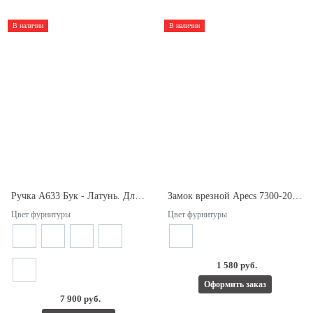
В наличии
В наличии
Ручка А633 Бук - Латунь. Длина 450мм. Межосевое расстояние 275мм.
Замок врезной Apecs 7300-20-R-NIS.
Цвет фурнитуры
Цвет фурнитуры
1 580 руб.
Оформить заказ
7 900 руб.