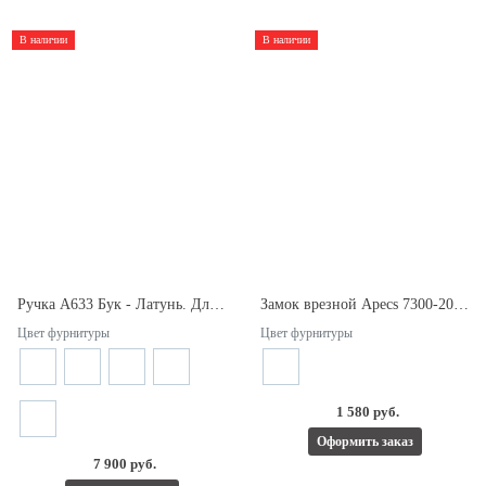
В наличии
В наличии
Ручка А633 Бук - Латунь. Длина 450мм. Межосевое расстояние 275мм.
Замок врезной Apecs 7300-20-R-NIS.
Цвет фурнитуры
Цвет фурнитуры
1 580 руб.
Оформить заказ
7 900 руб.