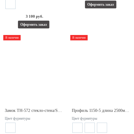
Оформить заказ
3 100 руб.
Оформить заказ
В наличии
В наличии
Замок TH-572 стекло-стена/SSS с ответной частью в на стену для раздвижной двери.
Профиль 1150-5 длина 2500мм. Для стекла 10мм.
Цвет фурнитуры
Цвет фурнитуры