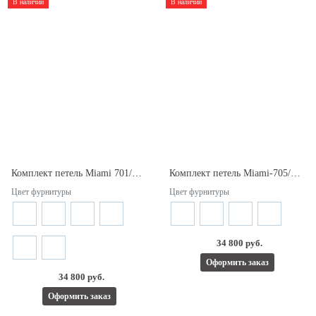
В наличии
В наличии
Комплект петель Miami 701/Miami 706. Две двери типа Гармошка. Открывание внутрь.
Комплект петель Miami-705/Miami-706. Две двери типа Гармошка. Открывание наружу.
Цвет фурнитуры
Цвет фурнитуры
34 800 руб.
Оформить заказ
34 800 руб.
Оформить заказ