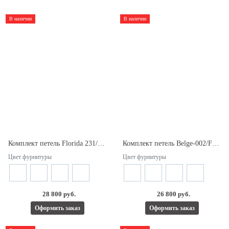
В наличии
В наличии
Комплект петель Florida 231/Florida 232. Две двери типа Гармошка. Открывание внутрь.
Комплект петель Belge-002/Florida-232. Две двери типа Гармошка. Открывание наружу.
Цвет фурнитуры
Цвет фурнитуры
28 800 руб.
26 800 руб.
Оформить заказ
Оформить заказ