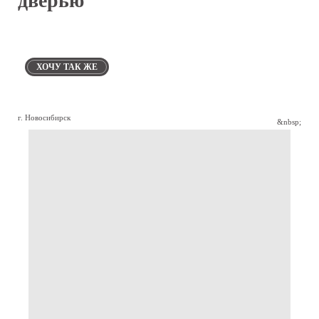
дверью
ХОЧУ ТАК ЖЕ
г. Новосибирск
&nbsp;