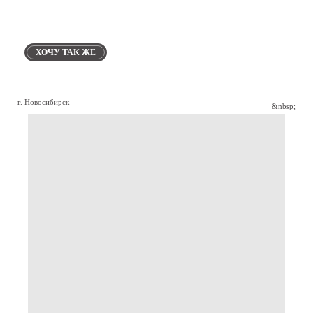
ХОЧУ ТАК ЖЕ
г. Новосибирск
&nbsp;