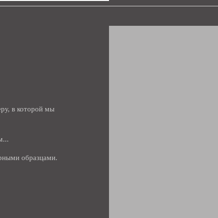
ру, в которой мы
м...
ерными образцами.